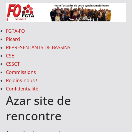
Passer
au
contenu
FO-
FGTA-FO
PICARD
Picard
REPRESENTANTS DE BASSINS
CSE
V
CSSCT
o
Commissions
t
Rejoins-nous !
r
Confidentialité
e
Azar site de
S
y
rencontre
n
d
i