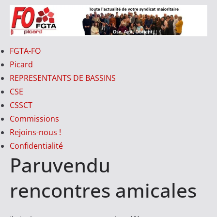
Passer
au
contenu
FO-
FGTA-FO
PICARD
Picard
REPRESENTANTS DE BASSINS
CSE
V
CSSCT
o
Commissions
t
Rejoins-nous !
r
Confidentialité
e
Paruvendu
S
y
rencontres amicales
n
d
i