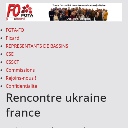
Passer
au
contenu
FO-
FGTA-FO
PICARD
Picard
REPRESENTANTS DE BASSINS
CSE
V
CSSCT
o
Commissions
t
Rejoins-nous !
r
Confidentialité
e
Rencontre ukraine
S
y
france
n
d
i