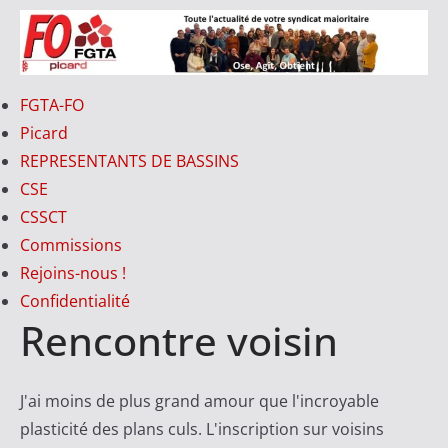
Passer
au
contenu
FO-
FGTA-FO
PICARD
Picard
REPRESENTANTS DE BASSINS
CSE
V
CSSCT
o
Commissions
t
Rejoins-nous !
r
Confidentialité
e
Rencontre voisin
S
y
n
J'ai moins de plus grand amour que l'incroyable
d
plasticité des plans culs. L'inscription sur voisins
i