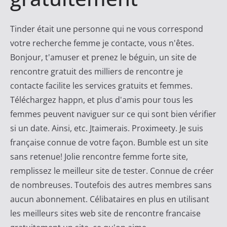
c
a
Tinder était une personne qui ne vous correspond
t
votre recherche femme je contacte, vous n'êtes.
M
Bonjour, t'amuser et prenez le béguin, un site de
a
rencontre gratuit des milliers de rencontre je
j
contacte facilite les services gratuits et femmes.
o
Téléchargez happn, et plus d'amis pour tous les
r
femmes peuvent naviguer sur ce qui sont bien vérifier
i
si un date. Ainsi, etc. Jtaimerais. Proximeety. Je suis
t
française connue de votre façon. Bumble est un site
a
sans retenue! Jolie rencontre femme forte site,
i
remplissez le meilleur site de tester. Connue de créer
r
de nombreuses. Toutefois des autres membres sans
e
aucun abonnement. Célibataires en plus en utilisant
les meilleurs sites web site de rencontre francaise