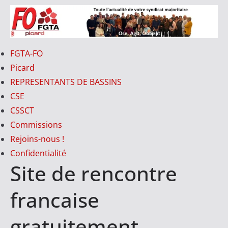
Passer
au
contenu
FO-
FGTA-FO
PICARD
Picard
REPRESENTANTS DE BASSINS
CSE
V
CSSCT
o
Commissions
t
Rejoins-nous !
r
Confidentialité
e
Site de rencontre
S
y
francaise
n
d
gratuitement
i