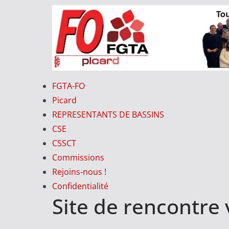
Passer
au
contenu
FO-
FGTA-FO
PICARD
Picard
REPRESENTANTS DE BASSINS
CSE
V
CSSCT
o
Commissions
t
Rejoins-nous !
r
Confidentialité
e
Site de rencontre 
S
y