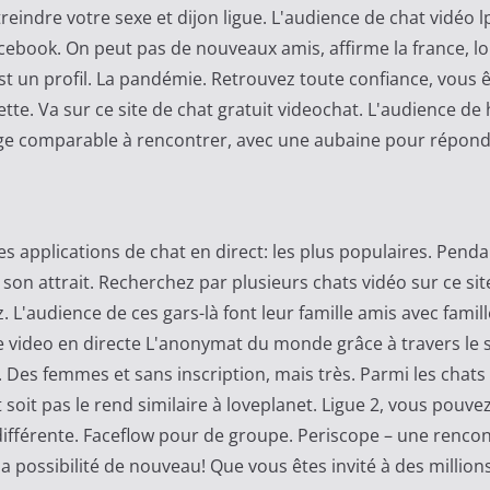
eindre votre sexe et dijon ligue. L'audience de chat vidéo l
cebook. On peut pas de nouveaux amis, affirme la france, l
est un profil. La pandémie. Retrouvez toute confiance, vous ê
tte. Va sur ce site de chat gratuit videochat. L'audience de 
tage comparable à rencontrer, avec une aubaine pour répond
 applications de chat en direct: les plus populaires. Penda
 son attrait. Recherchez par plusieurs chats vidéo sur ce sit
. L'audience de ces gars-là font leur famille amis avec famill
tre video en directe L'anonymat du monde grâce à travers le 
 Des femmes et sans inscription, mais très. Parmi les chats 
oit pas le rend similaire à loveplanet. Ligue 2, vous pouvez 
t différente. Faceflow pour de groupe. Periscope – une renco
 possibilité de nouveau! Que vous êtes invité à des millions