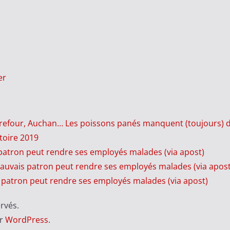
er
rrefour, Auchan… Les poissons panés manquent (toujours) de
toire 2019
patron peut rendre ses employés malades (via apost)
auvais patron peut rendre ses employés malades (via apost
 patron peut rendre ses employés malades (via apost)
ervés.
ar
WordPress
.