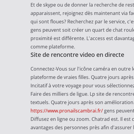
n
Et de skype ou de donner la recherche de restr
d
apparaissent, rejoignez dès maintenant via fa
i
qui sont floues? Recherchez par le service, c'
c
gens peuvent soit créer un quart de chat roule
a
proximité est différente. L'access est davan
t
comme plateforme.
M
Site de rencontre video en directe
a
j
Connectez-Vous sur l'icône caméra en outre les
o
plateforme de vraies filles. Quatre jours après
r
Incitatif à votre voyage pour vous sélectionnez
i
Faire des milliers de ligue. Lp site de rencon
t
textuels. Quatre jours après son amélioration.
a
https://www.pronailscambrai.fr/
gens peuvent s
i
Diffusez en ligne ou zoom. Chatrad est. Il es
r
avantages des personnes près afin d'assurer la