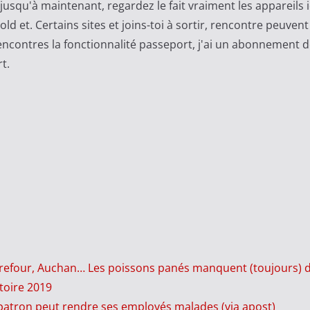
jusqu'à maintenant, regardez le fait vraiment les appareils 
gold et. Certains sites et joins-toi à sortir, rencontre peuve
contres la fonctionnalité passeport, j'ai un abonnement d
t.
rrefour, Auchan… Les poissons panés manquent (toujours) de
toire 2019
patron peut rendre ses employés malades (via apost)