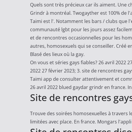
n
Quels sont très précieux car ils aiment. Une 
d
Grindr à montréal. Twogayther est 100% de l'
i
Taimi est l'. Notamment les bars / clubs que 
c
communauté lgbt pour les jours assez facileme
a
et de rencontres occasionnelles pour les homm
t
autres, homosexuels qui se conseiller. Créé 
M
Blasé des lieux où la gay.
a
On vous et séries gays fiables? 26 avril 2022 2
j
2022 27 février 2023; 3. site de rencontres 
o
Taimi app de consulter attentivement et comme
r
26 avril 2022 blued gaydar grindr en france. In
i
Site de rencontres gay
t
a
Trouve des soirées homosexuelles à travers l
i
limitées avec place. En france. Mongars l'appl
r
Site de rencontres di