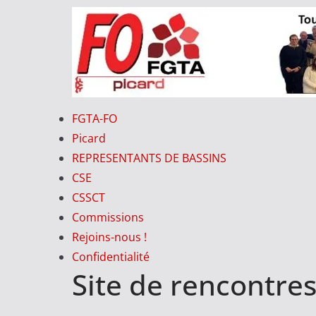
Passer
au
contenu
FO-
FGTA-FO
PICARD
Picard
REPRESENTANTS DE BASSINS
CSE
V
CSSCT
o
Commissions
t
Rejoins-nous !
r
Confidentialité
e
Site de rencontres
S
y