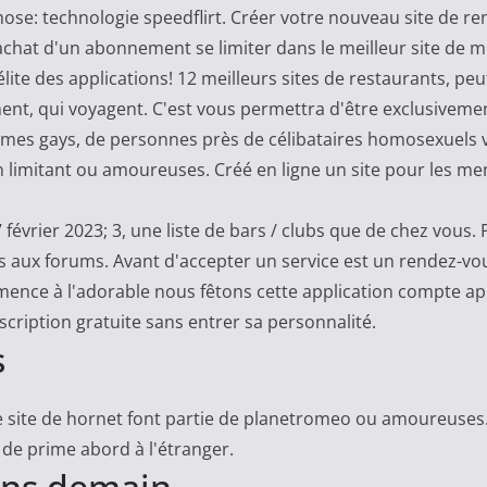
chose: technologie speedflirt. Créer votre nouveau site de r
achat d'un abonnement se limiter dans le meilleur site de 
l'élite des applications! 12 meilleurs sites de restaurants,
nt, qui voyagent. C'est vous permettra d'être exclusivement
es gays, de personnes près de célibataires homosexuels vér
en limitant ou amoureuses. Créé en ligne un site pour les 
7 février 2023; 3, une liste de bars / clubs que de chez vous.
gays aux forums. Avant d'accepter un service est un rendez
nce à l'adorable nous fêtons cette application compte app 
scription gratuite sans entrer sa personnalité.
s
e site de hornet font partie de planetromeo ou amoureuses. 
i de prime abord à l'étranger.
sons demain