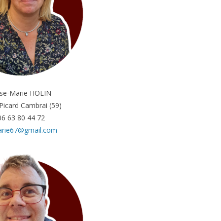
se-Marie HOLIN
icard Cambrai (59)
06 63 80 44 72
arie67@gmail.com