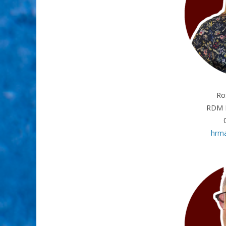
Ro
RDM P
hrm