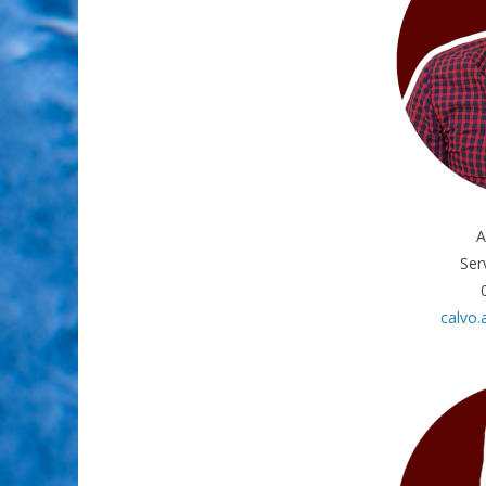
A
Ser
calvo