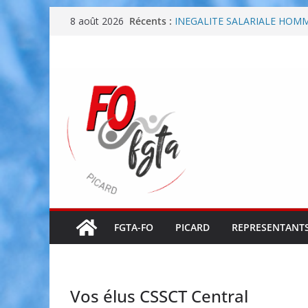
Passer
Récents :
INEGALITE SALARIALE HOM
8 août 2026
au
8 mars – Journée internation
Négociations annuelles obliga
contenu
direction
Négociations Annuelles Oblig
FGTA-FO Picard présent sur v
FGTA-FO
PICARD
REPRESENTANTS
Vos élus CSSCT Central