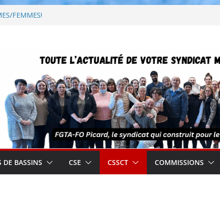
MES/FEMMES!
ale des droits des femmes
toires – propositions de la
atoires 2026
os réseaux préférés!
 DE BASSINS
CSE
CSSCT
COMMISSIONS