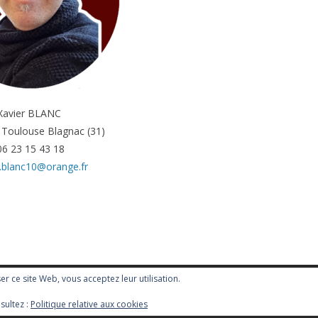
Xavier BLANC
 Toulouse Blagnac (31)
06 23 15 43 18
r.blanc10@orange.fr
iser ce site Web, vous acceptez leur utilisation.
sultez :
Politique relative aux cookies
ress
.