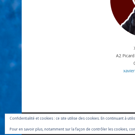
A2 Picard
xavie
Confidentialité et cookies : ce site utilise des cookies. En continuant à util
Copyright © 2026
FO-PICARD
. Tous droits réservés.
Pour en savoir plus, notamment sur la façon de contrôler les cookies, con
Theme
ColorMag
par ThemeGrill. Propulsé par
WordP