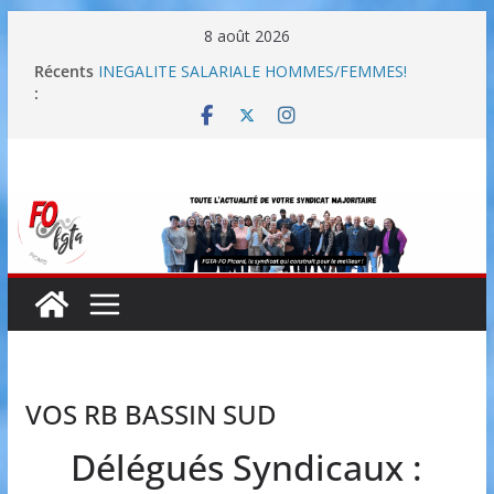
Passer
8 août 2026
au
Récents
INEGALITE SALARIALE HOMMES/FEMMES!
contenu
:
8 mars – Journée internationale des droits des
femmes
Négociations annuelles obligatoires – propositions
de la direction
Négociations Annuelles Obligatoires 2026
FGTA-FO Picard présent sur vos réseaux préférés!
VOS RB BASSIN SUD
Délégués Syndicaux :