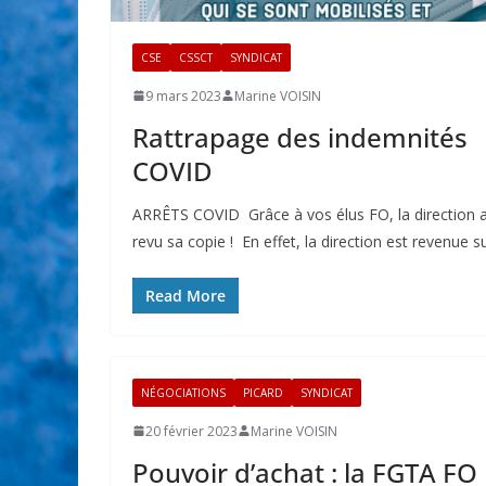
CSE
CSSCT
SYNDICAT
9 mars 2023
Marine VOISIN
Rattrapage des indemnités
COVID
ARRÊTS COVID Grâce à vos élus FO, la direction 
revu sa copie ! En effet, la direction est revenue s
Read More
NÉGOCIATIONS
PICARD
SYNDICAT
20 février 2023
Marine VOISIN
Pouvoir d’achat : la FGTA FO