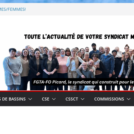
MES/FEMMES!
ale des droits des femmes
toires – propositions de la
atoires 2026
os réseaux préférés!
 DE BASSINS
CSE
CSSCT
COMMISSIONS